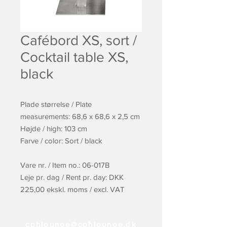
Cafébord XS, sort /
Cocktail table XS,
black
Plade størrelse / Plate
measurements: 68,6 x 68,6 x 2,5 cm
Højde / high: 103 cm
Farve / color: Sort / black
Vare nr. / Item no.: 06-017B
Leje pr. dag / Rent pr. day: DKK
225,00 ekskl. moms / excl. VAT
cphlounge@cphlounge.dk