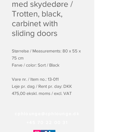
med skydedøre /
Trotten, black,
carbinet with
sliding doors
Størrelse / Measurements: 80 x 55 x
75 cm
Farve / color: Sort / Black
Vare nr. / Item no.: 13-011
Leje pr. dag / Rent pr. day: DKK
475,00 ekskl. moms / excl. VAT
cphlounge@cphlounge.dk
+45 70 22 00 31