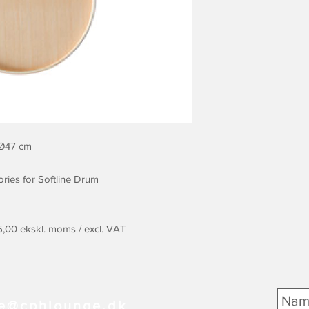
 Ø47 cm
ories for Softline Drum
75,00 ekskl. moms / excl. VAT
e@cphlounge.dk