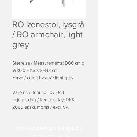
RO lænestol, lysgrå
/ RO armchair, light
grey
Størrelse / Measurements: D80 cm x
W80 x H113 x SH43 cm.
Farve / color: Lysgrå/ light grey
Vare nr. / Item no.: 07-043
Leje pr. dag / Rent pr. day: DKK
2000 ekskl. moms / excl. VAT
cphlounge@cphlounge.dk