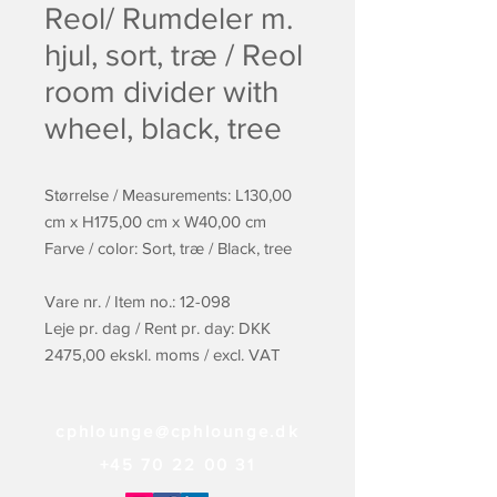
Reol/ Rumdeler m.
hjul, sort, træ / Reol
room divider with
wheel, black, tree
Størrelse / Measurements: L130,00
cm x H175,00 cm x W40,00 cm
Farve / color: Sort, træ / Black, tree
Vare nr. / Item no.: 12-098
Leje pr. dag / Rent pr. day: DKK
2475,00 ekskl. moms / excl. VAT
cphlounge@cphlounge.dk
+45 70 22 00 31