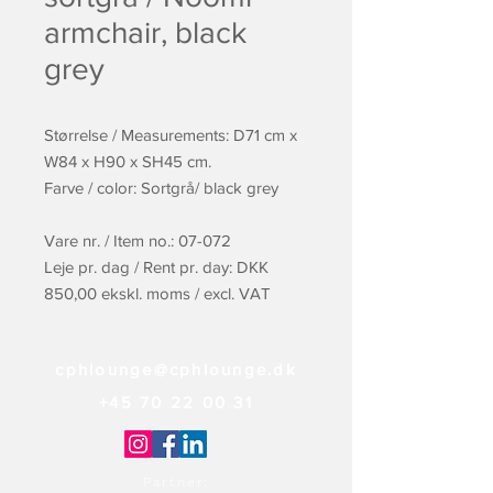
armchair, black
grey
Størrelse / Measurements: D71 cm x
W84 x H90 x SH45 cm.
Farve / color: Sortgrå/ black grey
Vare nr. / Item no.: 07-072
Leje pr. dag / Rent pr. day: DKK
850,00 ekskl. moms / excl. VAT
cphlounge@cphlounge.dk
+45 70 22 00 31
Partner: