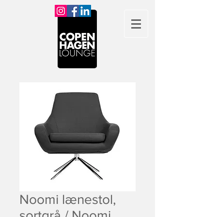
Noomi lænestol,
sortgrå / Noomi