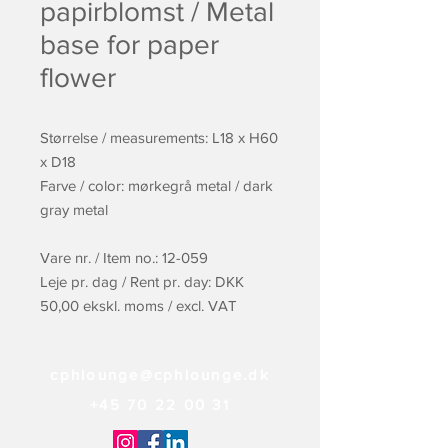
papirblomst / Metal
base for paper
flower
Størrelse / measurements: L18 x H60
x D18
Farve / color: mørkegrå metal / dark
gray metal
Vare nr. / Item no.: 12-059
Leje pr. dag / Rent pr. day: DKK
50,00 ekskl. moms / excl. VAT
cphlounge@cphlounge.dk
+45 70 22 00 31