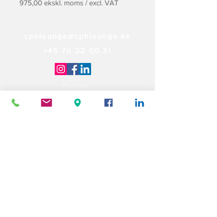
975,00 ekskl. moms / excl. VAT
cphlounge@cphlounge.dk
+45 70 22 00 31
Partner: