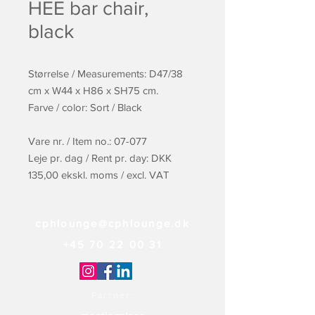
HEE bar chair,
black
Størrelse / Measurements: D47/38
cm x W44 x H86 x SH75 cm.
Farve / color: Sort / Black
Vare nr. / Item no.: 07-077
Leje pr. dag / Rent pr. day: DKK
135,00 ekskl. moms / excl. VAT
cphlounge@cphlounge.dk
+45 70 22 00 31
Partner: