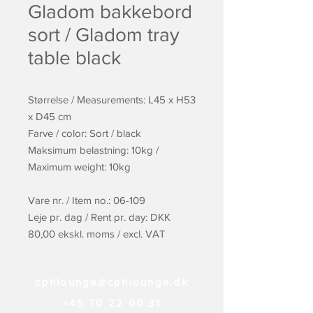
Gladom bakkebord
sort / Gladom tray
table black
Størrelse / Measurements: L45 x H53
x D45 cm
Farve / color: Sort / black
Maksimum belastning: 10kg /
Maximum weight: 10kg
Vare nr. / Item no.: 06-109
Leje pr. dag / Rent pr. day: DKK
80,00 ekskl. moms / excl. VAT
cphlounge@cphlounge.dk
+45 70 22 00 31