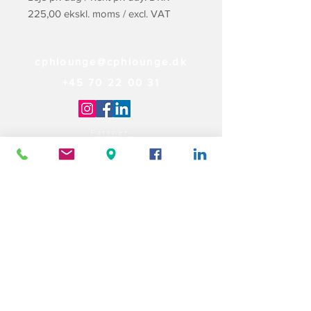
225,00 ekskl. moms / excl. VAT
cphlounge@cphlounge.dk
+45 70 22 00 31
Partner: