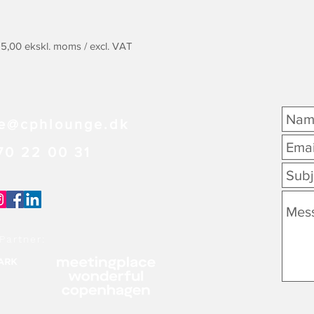
125,00 ekskl. moms / excl. VAT
e@cphlounge.dk
70 22 00 31
Partner: