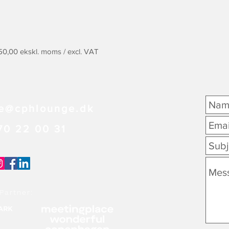
850,00 ekskl. moms / excl. VAT
e@cphlounge.dk
70 22 00 31
Partner: