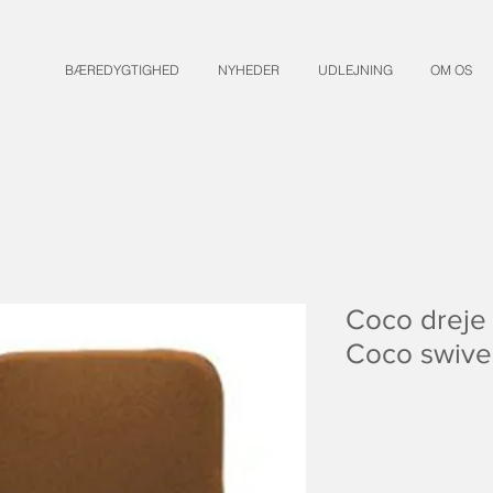
BÆREDYGTIGHED
NYHEDER
UDLEJNING
OM OS
Coco dreje 
Coco swivel