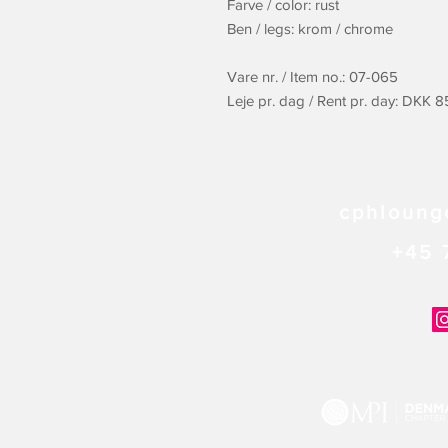
Farve / color: rust
Ben / legs: krom / chrome
Vare nr. / Item no.: 07-065
Leje pr. dag / Rent pr. day: DKK 
cphloung
+45 