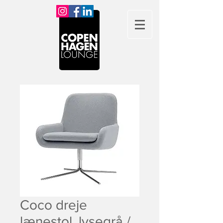
Coco dreje
lænestol, lysegrå /