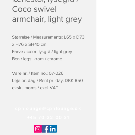
Coco swivel
armchair, light grey
Størrelse / Measurements: L65 x D73
x H76 x SH40 cm.
Farve / color: lysgrå / light grey
Ben / legs: krom / chrome
Vare nr. / Item no.: 07-026
Leje pr. dag / Rent pr. day: DKK 850
ekskl. moms / excl. VAT
cphlounge@cphlounge.dk
+45 70 22 00 31