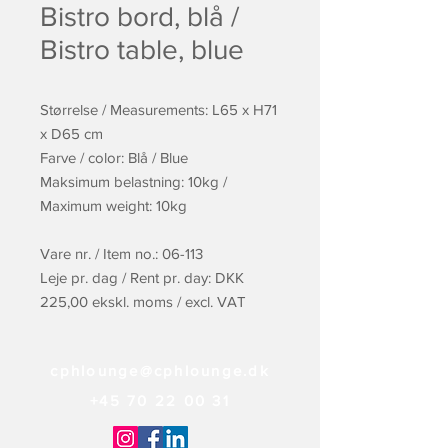
Bistro bord, blå /
Bistro table, blue
Størrelse / Measurements: L65 x H71
x D65 cm
Farve / color: Blå / Blue
Maksimum belastning: 10kg /
Maximum weight: 10kg
Vare nr. / Item no.: 06-113
Leje pr. dag / Rent pr. day: DKK
225,00 ekskl. moms / excl. VAT
cphlounge@cphlounge.dk
+45 70 22 00 31