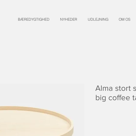
BÆREDYGTIGHED
NYHEDER
UDLEJNING
OM OS
Alma stort 
big coffee t